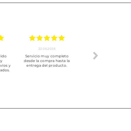
.2026
20.06.2026
17.06.2026
y completo
Envío rápido
Todo correcto.
pra hasta la
servicio
 producto.