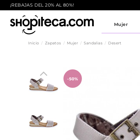
¡REBAJAS DEL 20% AL 80%!
Mujer
Inicio
Zapatos
Mujer
Sandalias
Desert
-50%