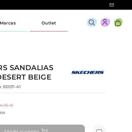
Marcas
Outlet
RS
SANDALIAS
DESERT
BEIGE
:
60011-41
4,95 €
dos
Añadir al carrito