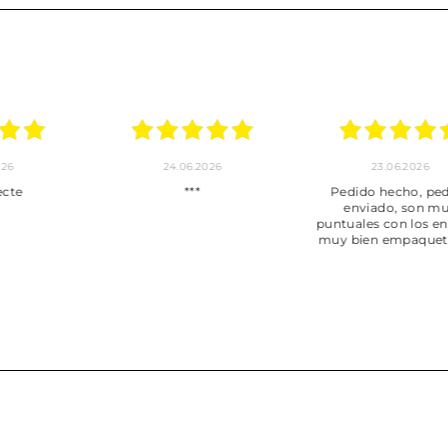
24.06.2026
23.06.2026
22.06
***
Pedido hecho, pedido
Servicio mu
enviado, son muy
desde la com
puntuales con los envíos y
entrega del
muy bien empaquetados.