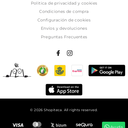
Politica de privacidad y cookies
Condiciones de compra
Configuración de cookies
Envíos y devoluciones
Preguntas Frecuentes
© 2026 Shopiteca. All rights reserved.
Añadir al carrito
Ayuda