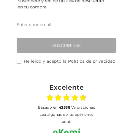
SUSCRIBIRSE
He leído y acepto la
Política de privacidad
.
Excelente
basado en
42538
Valoraciones
Lea algunas de las opiniones
aquí.