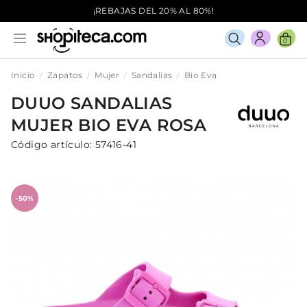
¡REBAJAS DEL 20% AL 80%!
0
Inicio
Zapatos
Mujer
Sandalias
Bio Eva
DUUO
SANDALIAS
MUJER
BIO EVA
ROSA
Código artículo:
57416-41
-50%