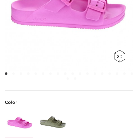
Color