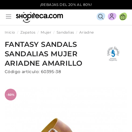
¡REBAJAS DEL 20% AL 80%!
0
Inicio
Zapatos
Mujer
Sandalias
Ariadne
FANTASY SANDALS
SANDALIAS
MUJER
ARIADNE
AMARILLO
Código artículo:
60395-38
-50%