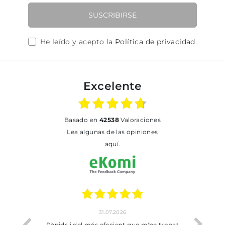
SUSCRIBIRSE
He leído y acepto la
Política de privacidad
.
Excelente
basado en
42538
Valoraciones
Lea algunas de las opiniones
aquí.
31.07.2026
io
Ràpids i del més efecient que m'he trobat
Bien p