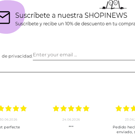
a de privacidad
.
30.06.2026
24.06.2026
23.06
ot perfecte
***
Pedido hec
enviado,