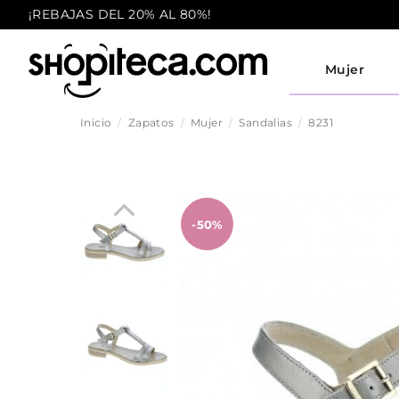
¡REBAJAS DEL 20% AL 80%!
Mujer
Inicio
Zapatos
Mujer
Sandalias
8231
-50%