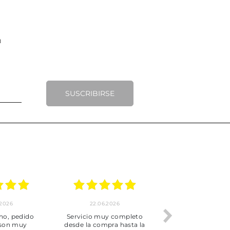
SUSCRIBIRSE
.2026
22.06.2026
20.06.2026
ho, pedido
Servicio muy completo
Envío rápid
 son muy
desde la compra hasta la