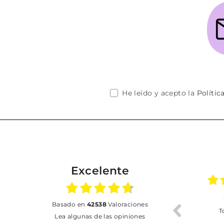
He leído y acepto la
Polític
Excelente
02.07.2026
01.07.2026
basado en
42538
Valoraciones
Todo bien
BUENA
T
Lea algunas de las opiniones