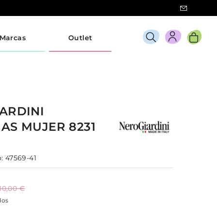
Marcas
Outlet
ARDINI
IAS
MUJER
8231
:
47569-41
110,00 €
dos