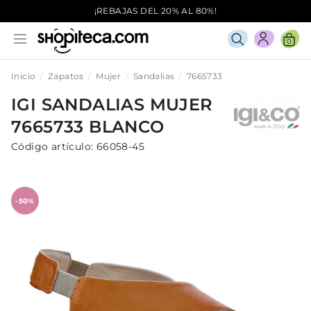
¡REBAJAS DEL 20% AL 80%!
0
Inicio
Zapatos
Mujer
Sandalias
7665733
IGI
SANDALIAS
MUJER
7665733
BLANCO
Código artículo:
66058-45
-50%