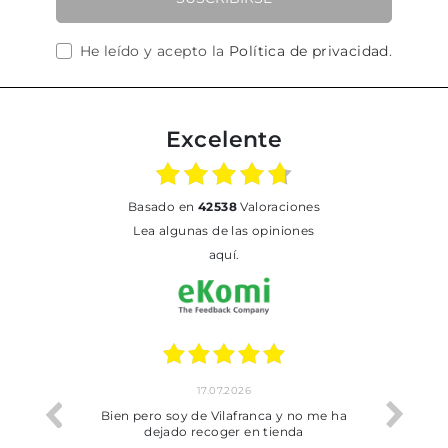
He leído y acepto la
Política de privacidad
.
Excelente
basado en
42538
Valoraciones
Lea algunas de las opiniones
aquí.
17.07.2026
he trobat
Bien pero soy de Vilafranca y no me ha
dejado recoger en tienda