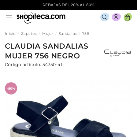
¡REBAJAS DEL 20% AL 80%!
0
Inicio
Zapatos
Mujer
Sandalias
756
CLAUDIA
SANDALIAS
MUJER
756
NEGRO
Código artículo:
54350-41
-50%