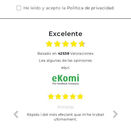
He leído y acepto la
Política de privacidad
.
Excelente
basado en
42538
Valoraciones
Lea algunas de las opiniones
aquí.
31.07.2026
io
Ràpids i del més efecient que m'he trobat
Bien p
ultimament.