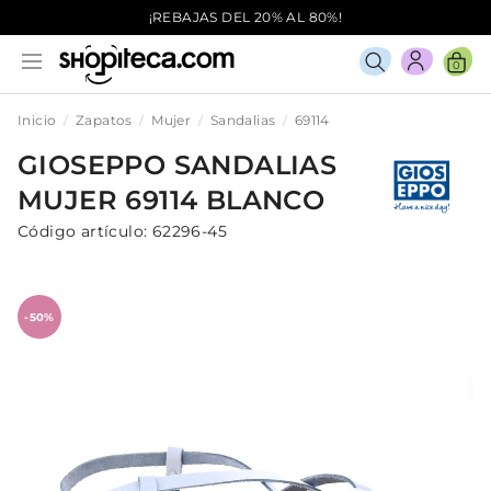
¡REBAJAS DEL 20% AL 80%!
0
Inicio
Zapatos
Mujer
Sandalias
69114
GIOSEPPO
SANDALIAS
MUJER
69114
BLANCO
Código artículo:
62296-45
-50%