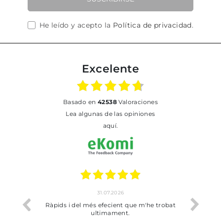
He leído y acepto la
Política de privacidad
.
Excelente
basado en
42538
Valoraciones
Lea algunas de las opiniones
aquí.
31.07.2026
io
Ràpids i del més efecient que m'he trobat
Bien p
ultimament.