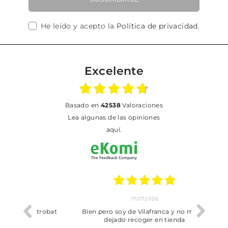
He leído y acepto la
Política de privacidad
.
Excelente
basado en
42538
Valoraciones
Lea algunas de las opiniones
aquí.
17.07.2026
he trobat
Bien pero soy de Vilafranca y no me ha
dejado recoger en tienda