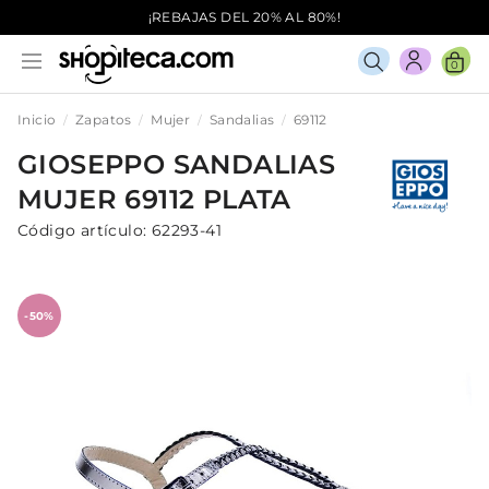
¡REBAJAS DEL 20% AL 80%!
0
Inicio
Zapatos
Mujer
Sandalias
69112
GIOSEPPO
SANDALIAS
MUJER
69112
PLATA
Código artículo:
62293-41
-50%