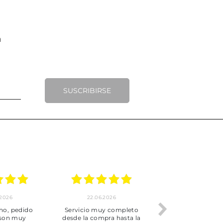
SUSCRIBIRSE
.2026
22.06.2026
20.06.2026
ho, pedido
Servicio muy completo
Envío rápid
 son muy
desde la compra hasta la