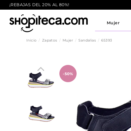
¡REBAJAS DEL 20% AL 80%!
Mujer
Inicio
Zapatos
Mujer
Sandalias
65393
-50%