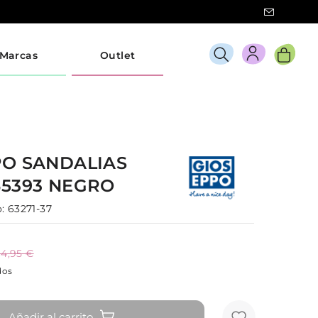
Marcas
Outlet
PO
SANDALIAS
65393
NEGRO
:
63271-37
4,95 €
dos
Añadir al carrito