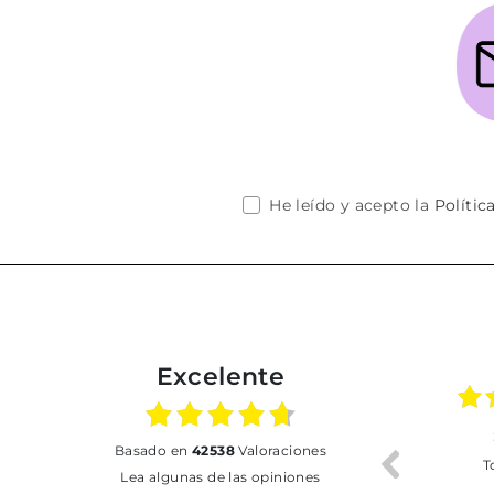
He leído y acepto la
Polític
Excelente
02.07.2026
01.07.2026
basado en
42538
Valoraciones
Todo bien
BUENA
T
Lea algunas de las opiniones