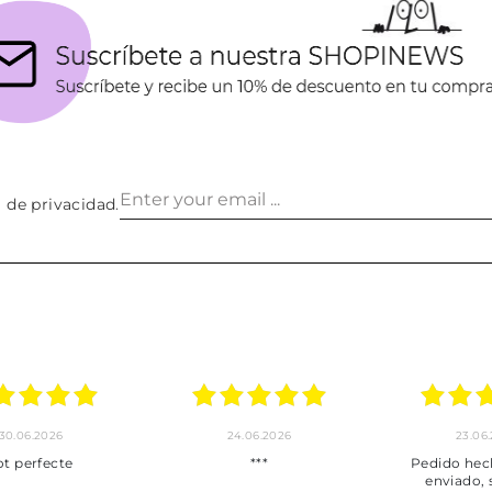
a de privacidad
.
30.06.2026
24.06.2026
23.06
ot perfecte
***
Pedido hec
enviado,