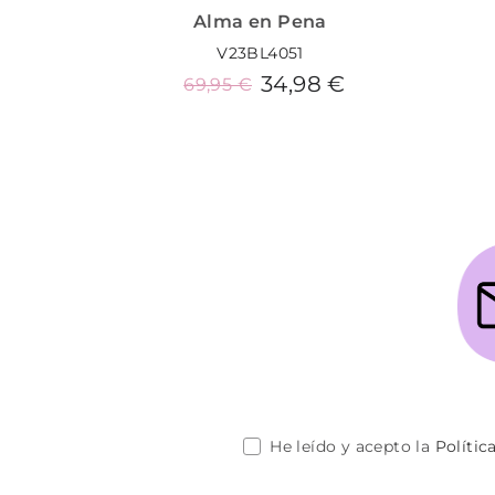
Alma en Pena
V23BL4051
34,98 €
69,95 €
Añadir al carrito
He leído y acepto la
Polític