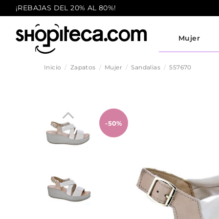
¡REBAJAS DEL 20% AL 80%!
Mujer
Inicio
Zapatos
Mujer
Sandalias
557670
-50%