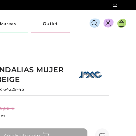
Marcas
Outlet
NDALIAS
MUJER
BEIGE
:
64229-45
9,00 €
dos
Añadir al carrito