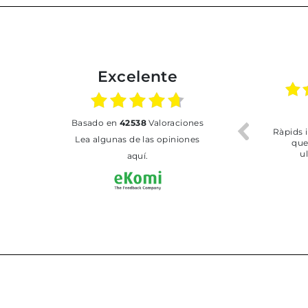
Excelente
02.07.2026
01.07.2026
basado en
42538
Valoraciones
Todo bien
BUENA
T
Lea algunas de las opiniones
aquí.