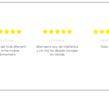
30.06.2026
24.06.2026
23.06
ot perfecte
***
Pedido hec
enviado,
puntuales con
muy bien em