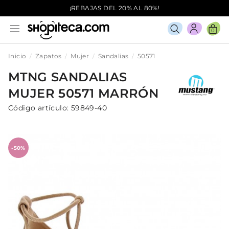
¡REBAJAS DEL 20% AL 80%!
0
Inicio
Zapatos
Mujer
Sandalias
50571
MTNG
SANDALIAS
MUJER
50571
MARRÓN
Código artículo:
59849-40
-50%