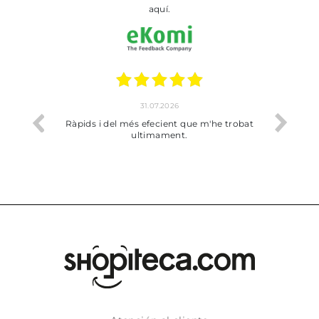
aquí.
31.07.2026
17.07.202
pids i del més efecient que m'he trobat
Bien pero soy de Vilaf
ultimament.
dejado recoger 