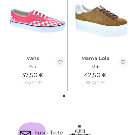
Vans
Mama Lola
Era
Mib
37,50 €
42,50 €
75,00 €
85,00 €