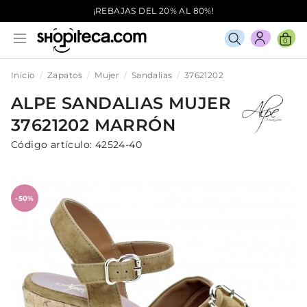
¡REBAJAS DEL 20% AL 80%!
0
Inicio
Zapatos
Mujer
Sandalias
37621202
ALPE
SANDALIAS
MUJER
37621202
MARRÓN
Código artículo:
42524-40
-50%