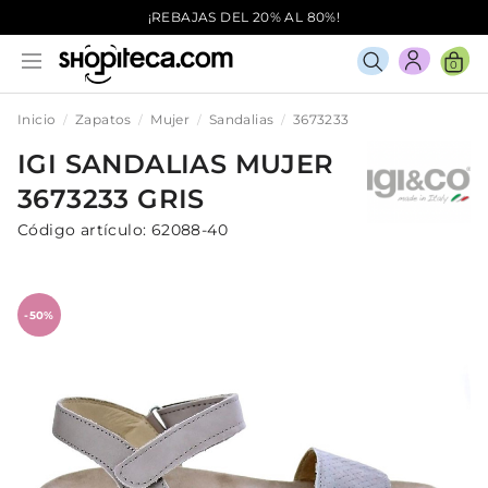
¡REBAJAS DEL 20% AL 80%!
0
Inicio
Zapatos
Mujer
Sandalias
3673233
IGI
SANDALIAS
MUJER
3673233
GRIS
Código artículo:
62088-40
-50%