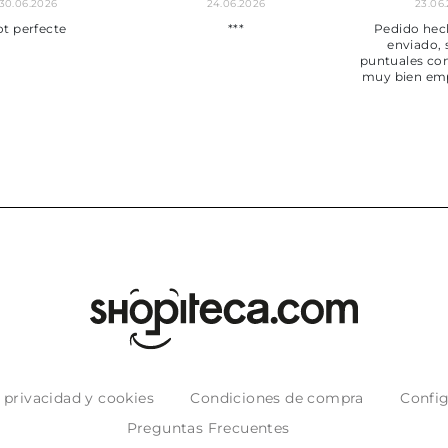
30.06.2026
24.06.2026
23.06
ot perfecte
***
Pedido hec
enviado,
puntuales con
muy bien em
e privacidad y cookies
Condiciones de compra
Config
Preguntas Frecuentes