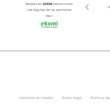
02.07.2026
01.07.2026
basado en
42538
Valoraciones
Todo bien
BUENA
T
Lea algunas de las opiniones
aquí.
Atención al cliente
Aviso legal
Politica d