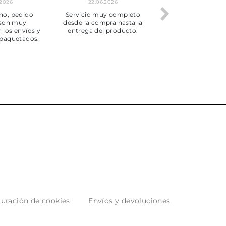
.2026
22.06.2026
20.06.2026
ho, pedido
Servicio muy completo
Envío rápid
 son muy
desde la compra hasta la
 los envíos y
entrega del producto.
paquetados.
uración de cookies
Envíos y devoluciones