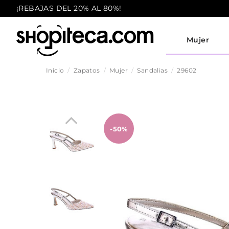
¡REBAJAS DEL 20% AL 80%!
Mujer
Inicio
Zapatos
Mujer
Sandalias
29602
-50%