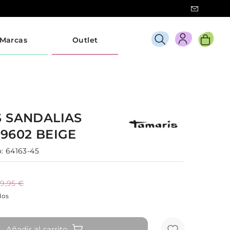
Marcas
Outlet
S
SANDALIAS
29602
BEIGE
:
64163-45
9,95 €
dos
Añadir al carrito