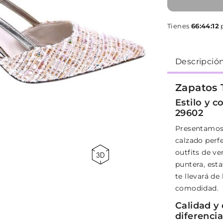
Tienes
66:44:11
p
Descripció
Zapatos 
Estilo y 
29602
Presentamos 
calzado perf
outfits de ve
puntera, esta
te llevará de
comodidad.
Calidad y
diferencia