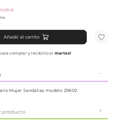
9,95 €
dos
Añadir al carrito
para comprar y recibirlo el
martes!
n
aris Mujer Sandalias modelo 29602
l producto