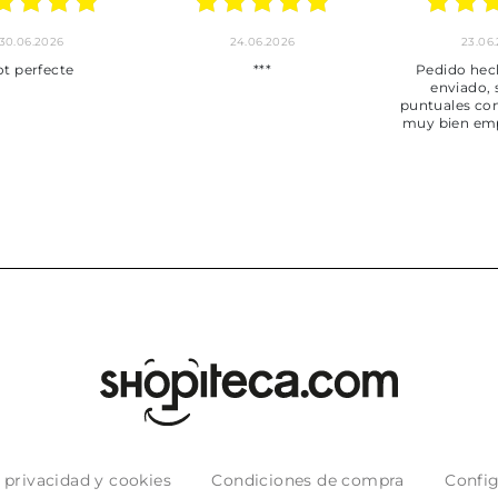
30.06.2026
24.06.2026
23.06
ot perfecte
***
Pedido hec
enviado,
puntuales con
muy bien em
e privacidad y cookies
Condiciones de compra
Config