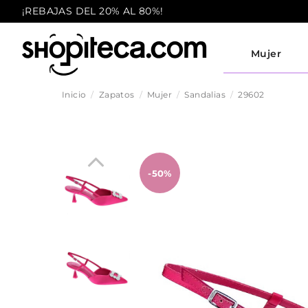
¡REBAJAS DEL 20% AL 80%!
Mujer
Inicio
Zapatos
Mujer
Sandalias
29602
-50%