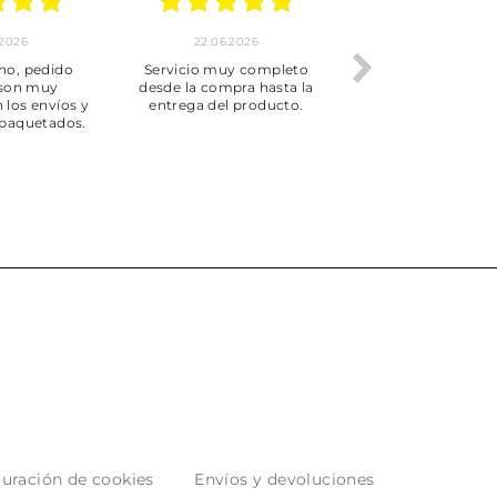
.2026
22.06.2026
20.06.2026
ho, pedido
Servicio muy completo
Envío rápid
 son muy
desde la compra hasta la
 los envíos y
entrega del producto.
paquetados.
uración de cookies
Envíos y devoluciones