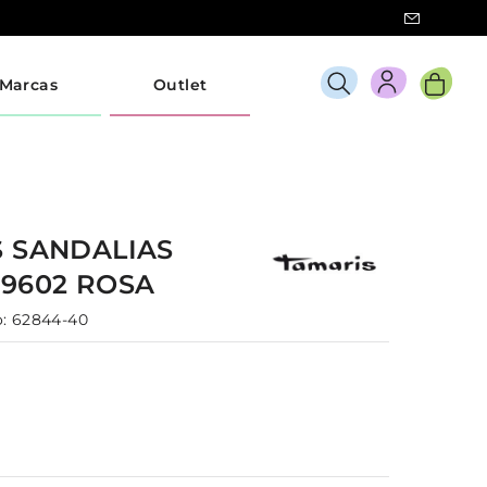
Marcas
Outlet
S
SANDALIAS
29602
ROSA
:
62844-40