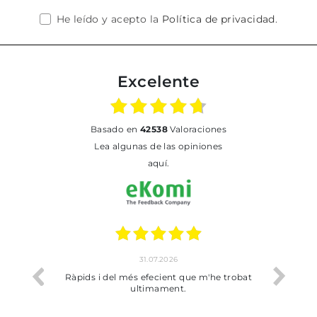
He leído y acepto la
Política de privacidad
.
Excelente
basado en
42538
Valoraciones
Lea algunas de las opiniones
aquí.
31.07.2026
io
Ràpids i del més efecient que m'he trobat
Bien p
ultimament.