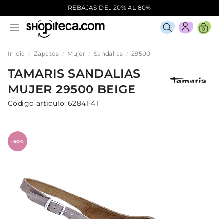
¡REBAJAS DEL 20% AL 80%!
0
Inicio
Zapatos
Mujer
Sandalias
29500
TAMARIS
SANDALIAS
MUJER
29500
BEIGE
Código artículo:
62841-41
-50%