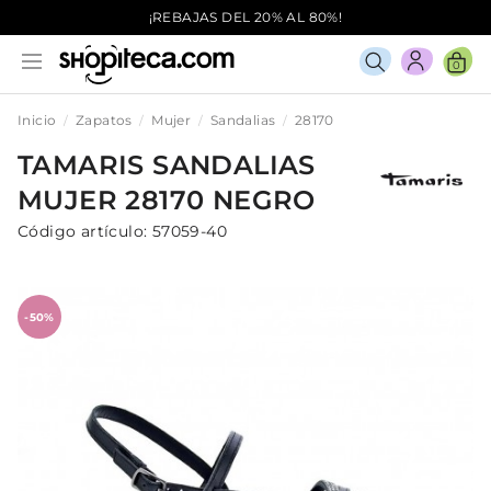
¡REBAJAS DEL 20% AL 80%!
0
Inicio
Zapatos
Mujer
Sandalias
28170
TAMARIS
SANDALIAS
MUJER
28170
NEGRO
Código artículo:
57059-40
-50%