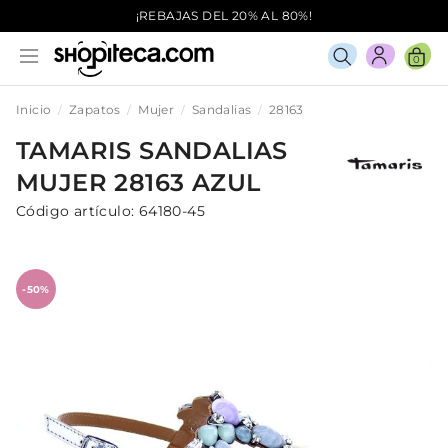
¡REBAJAS DEL 20% AL 80%!
0
Inicio
Zapatos
Mujer
Sandalias
28163
TAMARIS
SANDALIAS
MUJER
28163
AZUL
Código artículo:
64180-45
-50%