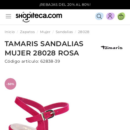
¡REBAJAS DEL 20% AL 80%!
0
Inicio
Zapatos
Mujer
Sandalias
28028
TAMARIS
SANDALIAS
MUJER
28028
ROSA
Código artículo:
62838-39
-50%