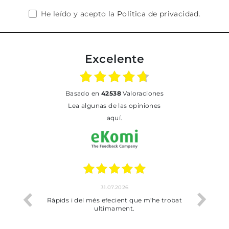
He leído y acepto la
Política de privacidad
.
Excelente
basado en
42538
Valoraciones
Lea algunas de las opiniones
aquí.
17.07.2026
 que m'he trobat
Bien pero soy de Vilafranca y no me ha
.
dejado recoger en tienda