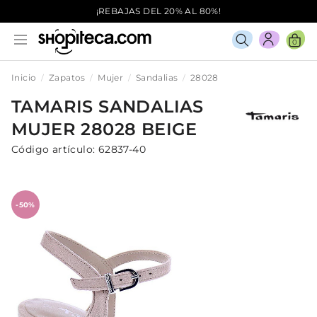
¡REBAJAS DEL 20% AL 80%!
0
Inicio
Zapatos
Mujer
Sandalias
28028
TAMARIS
SANDALIAS
MUJER
28028
BEIGE
Código artículo:
62837-40
-50%