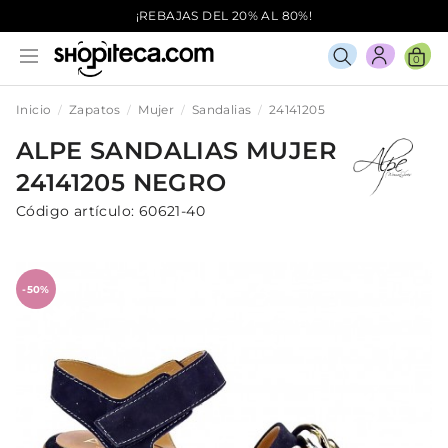
¡REBAJAS DEL 20% AL 80%!
0
Inicio
Zapatos
Mujer
Sandalias
24141205
ALPE
SANDALIAS
MUJER
24141205
NEGRO
Código artículo:
60621-40
-50%