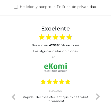
He leído y acepto la
Política de privacidad
.
Excelente
basado en
42538
Valoraciones
Lea algunas de las opiniones
aquí.
31.07.2026
io
Ràpids i del més efecient que m'he trobat
Bien p
ultimament.