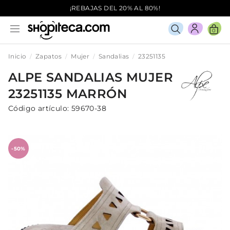
¡REBAJAS DEL 20% AL 80%!
0
Inicio
Zapatos
Mujer
Sandalias
23251135
ALPE
SANDALIAS
MUJER
23251135
MARRÓN
Código artículo:
59670-38
-50%