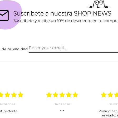
a de privacidad
.
30.06.2026
24.06.2026
23.06
ot perfecte
***
Pedido hec
enviado,