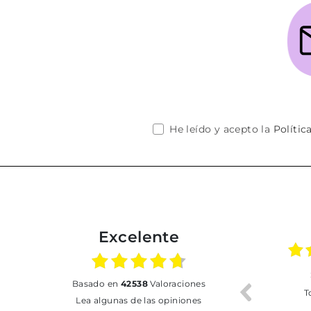
He leído y acepto la
Polític
Excelente
02.07.2026
01.07.2026
basado en
42538
Valoraciones
Todo bien
BUENA
T
Lea algunas de las opiniones