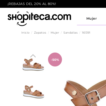
¡REBAJAS DEL 20% AL 80%!
Mujer
Inicio
Zapatos
Mujer
Sandalias
161391
-50%