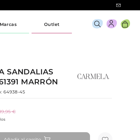
Marcas
Outlet
LA
SANDALIAS
61391
MARRÓN
:
64938-45
89,95 €
dos
Añadir al carrito