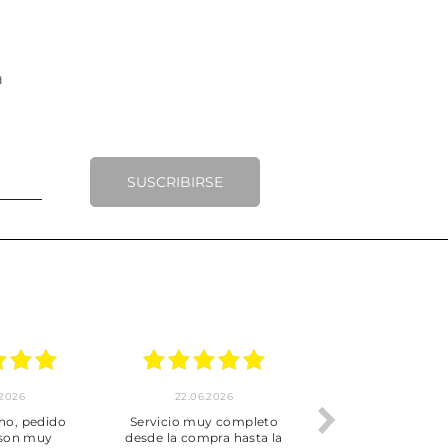
SUSCRIBIRSE
.2026
22.06.2026
20.06.2026
ho, pedido
Servicio muy completo
Envío rápid
 son muy
desde la compra hasta la