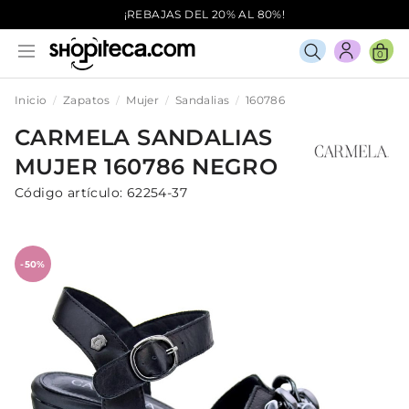
¡REBAJAS DEL 20% AL 80%!
0
Inicio
Zapatos
Mujer
Sandalias
160786
CARMELA
SANDALIAS
MUJER
160786
NEGRO
Código artículo:
62254-37
-50%