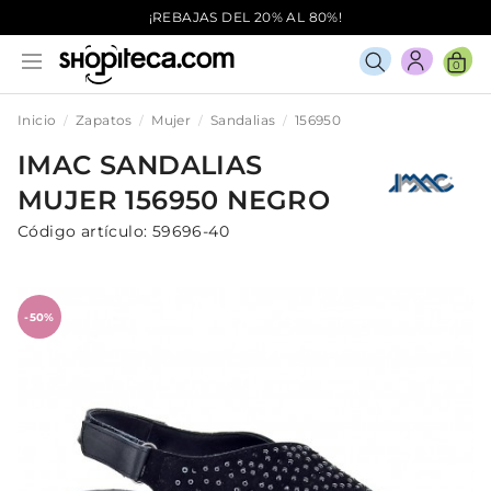
¡REBAJAS DEL 20% AL 80%!
0
Inicio
Zapatos
Mujer
Sandalias
156950
IMAC
SANDALIAS
MUJER
156950
NEGRO
Código artículo:
59696-40
-50%