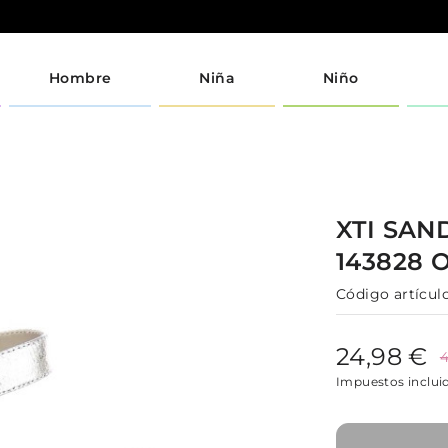
Hombre
Niña
Niño
XTI
SAN
143828
Código artículo
24,98 €
4
Impuestos inclui