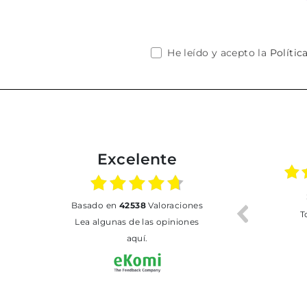
He leído y acepto la
Polític
Excelente
02.07.2026
01.07.2026
basado en
42538
Valoraciones
Todo bien
BUENA
T
Lea algunas de las opiniones
aquí.