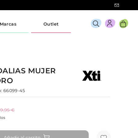
Marcas
Outlet
DALIAS
MUJER
ORO
:
66099-45
9,95 €
dos
Añadir al carrito