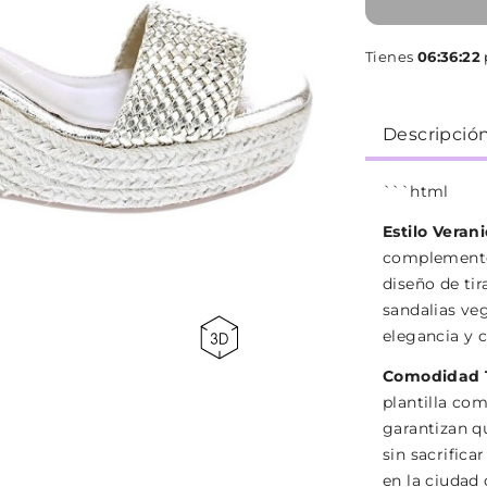
Tienes
06:36:21
p
Descripció
```html
Estilo Veran
complemento 
diseño de tir
sandalias ve
elegancia y 
Comodidad T
plantilla com
garantizan qu
sin sacrifica
en la ciudad 