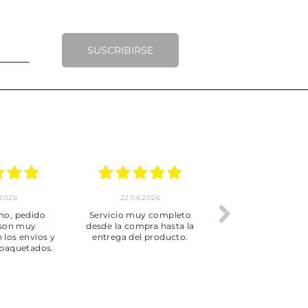
SUSCRIBIRSE
.2026
22.06.2026
20.06.2026
ho, pedido
Servicio muy completo
Envío rápid
 son muy
desde la compra hasta la
 los envíos y
entrega del producto.
paquetados.