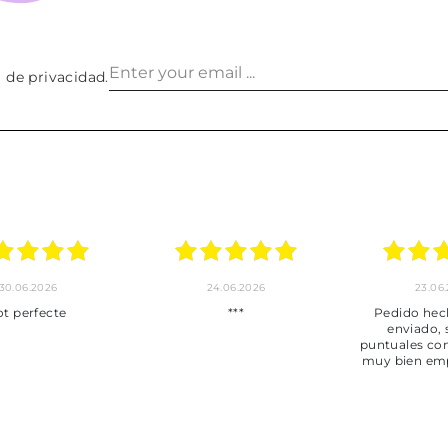
a de privacidad
.
30.06.2026
24.06.2026
23.06
ot perfecte
***
Pedido hec
enviado,
puntuales con
muy bien em