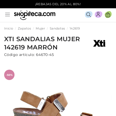
¡REBAJAS DEL 20% AL 80%!
0
Inicio
Zapatos
Mujer
Sandalias
142619
XTI
SANDALIAS
MUJER
142619
MARRÓN
Código artículo:
64670-45
-50%