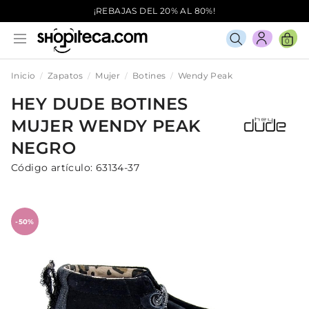
¡REBAJAS DEL 20% AL 80%!
0
Inicio
Zapatos
Mujer
Botines
Wendy Peak
HEY DUDE
BOTINES
MUJER
WENDY PEAK
NEGRO
Código artículo:
63134-37
-50%