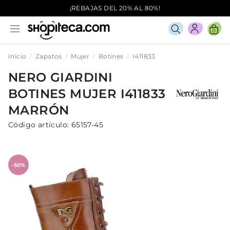
¡REBAJAS DEL 20% AL 80%!
0
Inicio
Zapatos
Mujer
Botines
I411833
NERO GIARDINI
BOTINES
MUJER
I411833
MARRÓN
Código artículo:
65157-45
-50%