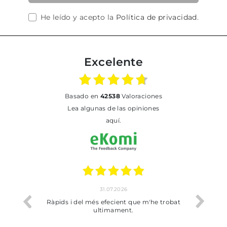
He leído y acepto la
Política de privacidad
.
Excelente
basado en
42538
Valoraciones
Lea algunas de las opiniones
aquí.
1.07.2026
17.07.2026
efecient que m'he trobat
Bien pero soy de Vilafranca y no me h
timament.
dejado recoger en tienda