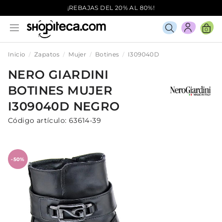
¡REBAJAS DEL 20% AL 80%!
0
Inicio
Zapatos
Mujer
Botines
I309040D
NERO GIARDINI
BOTINES
MUJER
I309040D
NEGRO
Código artículo:
63614-39
-50%