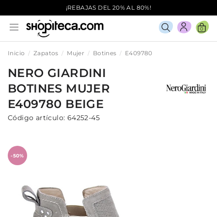
¡REBAJAS DEL 20% AL 80%!
0
Inicio
Zapatos
Mujer
Botines
E409780
NERO GIARDINI
BOTINES
MUJER
E409780
BEIGE
Código artículo:
64252-45
-50%