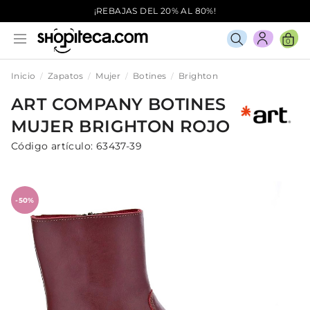
¡REBAJAS DEL 20% AL 80%!
0
Inicio
Zapatos
Mujer
Botines
Brighton
ART COMPANY
BOTINES
MUJER
BRIGHTON
ROJO
Código artículo:
63437-39
-50%