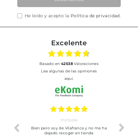
He leído y acepto la
Política de privacidad
.
Excelente
basado en
42538
Valoraciones
Lea algunas de las opiniones
aquí.
17.07.2026
he trobat
Bien pero soy de Vilafranca y no me ha
dejado recoger en tienda