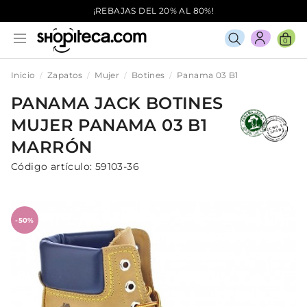
¡REBAJAS DEL 20% AL 80%!
0
Inicio
Zapatos
Mujer
Botines
Panama 03 B1
PANAMA JACK
BOTINES
MUJER
PANAMA 03 B1
MARRÓN
Código artículo:
59103-36
-50%