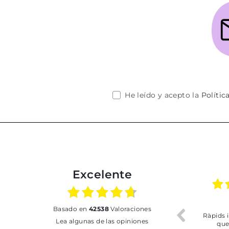
He leído y acepto la
Polític
Excelente
17.06.2026
31.07.2026
basado en
42538
Valoraciones
o
Todo correcto. Buen
Ràpids i del més efeci
Lea algunas de las opiniones
servicio
que m'he trobat