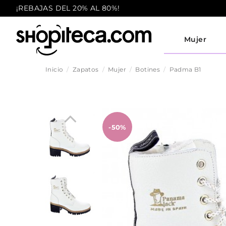
¡REBAJAS DEL 20% AL 80%!
Mujer
Inicio
Zapatos
Mujer
Botines
Padma B1
-50%