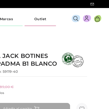
Marcas
Outlet
 JACK
BOTINES
PADMA B1
BLANCO
:
59119-40
189,00 €
dos
Añadir al carrito