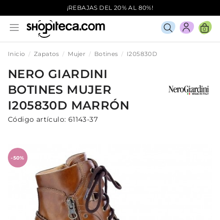
¡REBAJAS DEL 20% AL 80%!
0
Inicio
Zapatos
Mujer
Botines
I205830D
NERO GIARDINI
BOTINES
MUJER
I205830D
MARRÓN
Código artículo:
61143-37
-50%