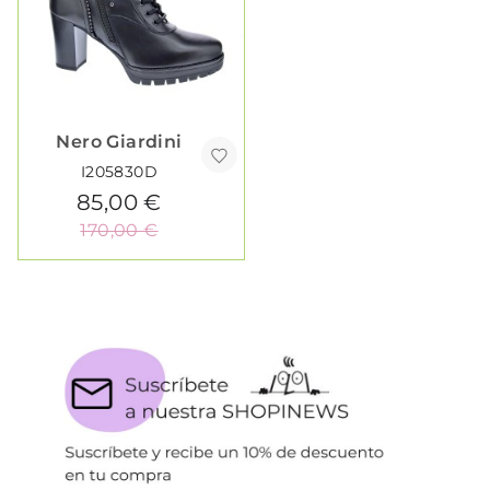
Nero Giardini
I205830D
85,00 €
170,00 €