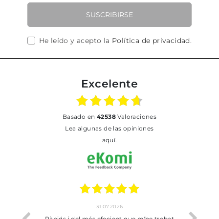
SUSCRIBIRSE
He leído y acepto la
Política de privacidad
.
Excelente
basado en
42538
Valoraciones
Lea algunas de las opiniones
aquí.
31.07.2026
17.07.202
pids i del més efecient que m'he trobat
Bien pero soy de Vilaf