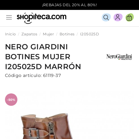
¡REBAJAS DEL 20% AL 80%!
0
Inicio
Zapatos
Mujer
Botines
I205025D
NERO GIARDINI
BOTINES
MUJER
I205025D
MARRÓN
Código artículo:
61119-37
-50%