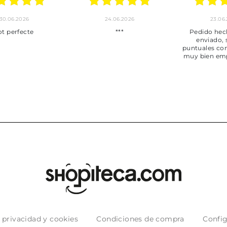
30.06.2026
24.06.2026
23.06
ot perfecte
***
Pedido hec
enviado,
puntuales con
muy bien em
e privacidad y cookies
Condiciones de compra
Config