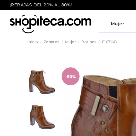
¡REBAJAS DEL 20% AL 80%!
Mujer
Inicio
Zapatos
Mujer
Botines
I116710D
-50%