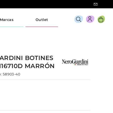
Marcas
Outlet
IARDINI
BOTINES
I116710D
MARRÓN
:
58903-40