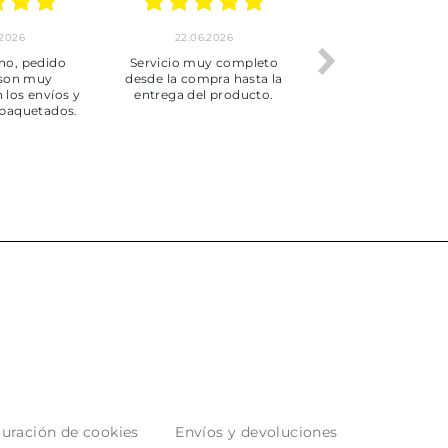
.2026
22.06.2026
20.06.2026
ho, pedido
Servicio muy completo
Envío rápid
 son muy
desde la compra hasta la
 los envíos y
entrega del producto.
paquetados.
uración de cookies
Envíos y devoluciones