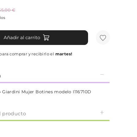
55,00 €
dos
Añadir al carrito
para comprar y recibirlo el
martes!
n
 Giardini Mujer Botines modelo I116710D
l producto