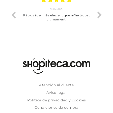
31.07.2026
17.07.202
pids i del més efecient que m'he trobat
Bien pero soy de Vilaf
ultimament.
dejado recoger 
Atención al cliente
Aviso legal
Politica de privacidad y cookies
Condiciones de compra