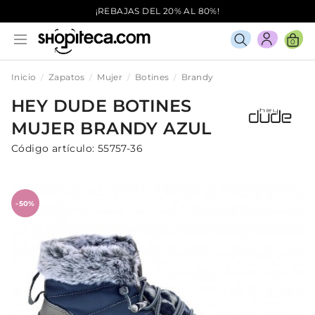
¡REBAJAS DEL 20% AL 80%!
0
Inicio
Zapatos
Mujer
Botines
Brandy
HEY DUDE
BOTINES
MUJER
BRANDY
AZUL
Código artículo:
55757-36
-50%