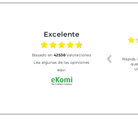
Excelente
02.07.2026
01.07.2026
basado en
42538
Valoraciones
a
Todo bien
BUENA
Lea algunas de las opiniones
r
aquí.