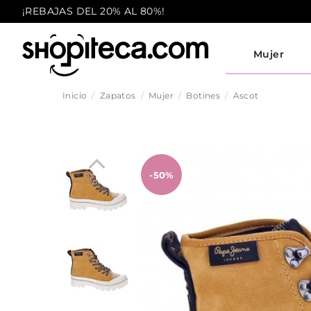
¡REBAJAS DEL 20% AL 80%!
Mujer
Inicio
Zapatos
Mujer
Botines
Ascot
-50%