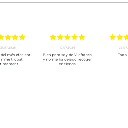
30.06.2026
24.06.2026
Tot perfecte
***
P
pun
muy