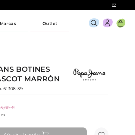
Marcas
Outlet
EANS
BOTINES
ASCOT
MARRÓN
:
61308-39
85,00 €
dos
Añadir al carrito