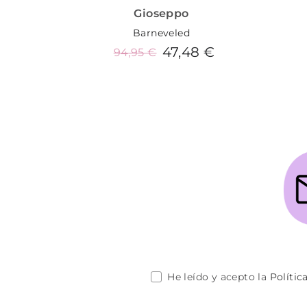
Gioseppo
Barneveled
47,48 €
94,95 €
Añadir al carrito
He leído y acepto la
Polític