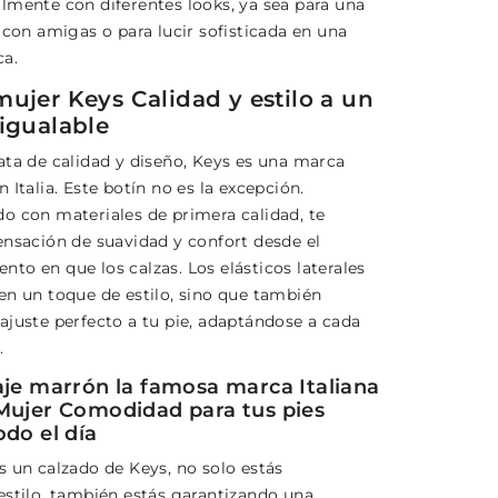
lmente con diferentes looks, ya sea para una
 con amigas o para lucir sofisticada en una
ca.
mujer Keys Calidad y estilo a un
nigualable
ata de calidad y diseño, Keys es una marca
 Italia. Este botín no es la excepción.
o con materiales de primera calidad, te
ensación de suavidad y confort desde el
to en que los calzas. Los elásticos laterales
en un toque de estilo, sino que también
ajuste perfecto a tu pie, adaptándose a cada
.
aje marrón la famosa marca Italiana
Mujer Comodidad para tus pies
odo el día
s un calzado de Keys, no solo estás
estilo, también estás garantizando una