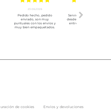
.2026
20.06.2026
17.06.2026
y completo
Envío rápido
Todo correcto.
pra hasta la
servicio
 producto.
uración de cookies
Envíos y devoluciones