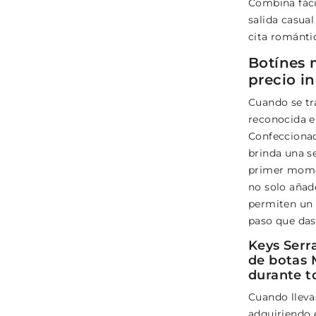
Combina fáci
salida casual
cita románti
Botínes 
precio i
Cuando se tr
reconocida en
Confeccionad
brinda una s
primer momen
no solo añad
permiten un 
paso que das
Keys Serr
de botas 
durante t
Cuando lleva
adquiriendo 