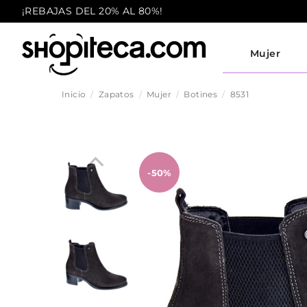
¡REBAJAS DEL 20% AL 80%!
Mujer
Inicio
Zapatos
Mujer
Botines
8531
-50%