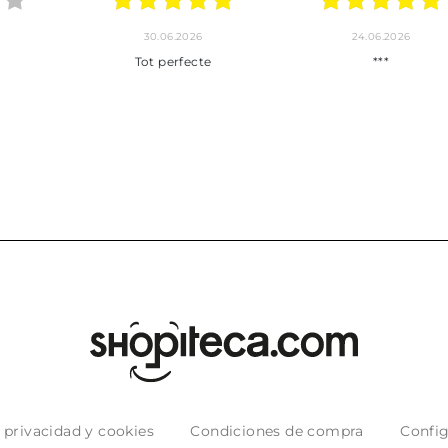
24.06.2026
23.06.2026
22.06
***
Pedido hecho, pedido
Servicio mu
enviado, son muy
desde la com
puntuales con los envíos y
entrega del
muy bien empaquetados.
e privacidad y cookies
Condiciones de compra
Config