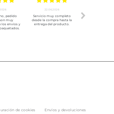
.2026
22.06.2026
20.06.2026
ho, pedido
Servicio muy completo
Envío rápid
 son muy
desde la compra hasta la
 los envíos y
entrega del producto.
paquetados.
uración de cookies
Envíos y devoluciones