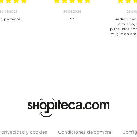
30.06.2026
24.06.2026
23.06
ot perfecte
***
Pedido hec
enviado,
puntuales con
muy bien em
e privacidad y cookies
Condiciones de compra
Config