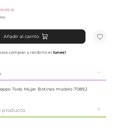
69,95 €
dos
Añadir al carrito
ara comprar y recibirlo el
lunes!
n
seppo Todo Mujer Botines modelo 70892
l producto