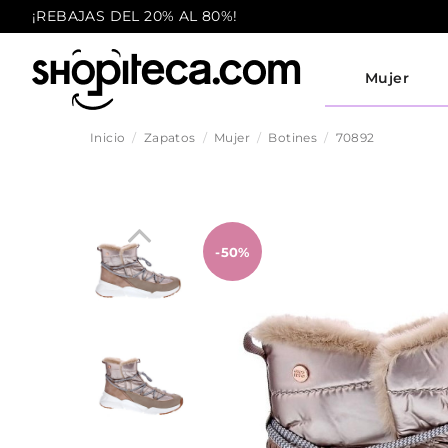
¡REBAJAS DEL 20% AL 80%!
Mujer
Inicio
Zapatos
Mujer
Botines
70892
-50%