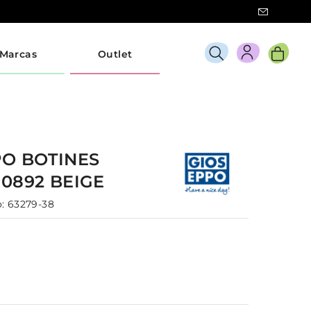
Marcas
Outlet
PO
BOTINES
70892
BEIGE
:
63279-38