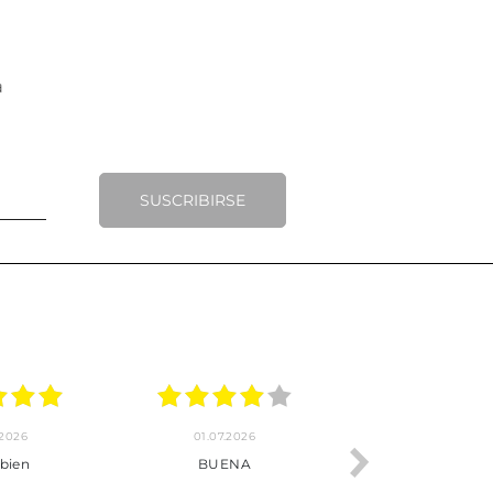
SUSCRIBIRSE
.2026
22.06.2026
20.06.2026
ho, pedido
Servicio muy completo
Envío rápid
 son muy
desde la compra hasta la