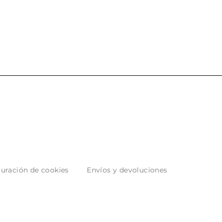
 los envíos y
entrega del producto.
paquetados.
uración de cookies
Envíos y devoluciones