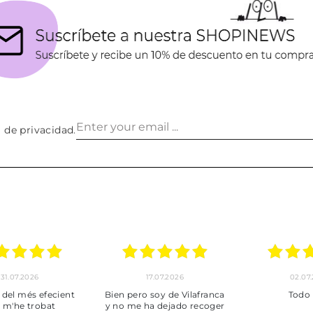
a de privacidad
.
30.06.2026
24.06.2026
23.06
ot perfecte
***
Pedido hec
enviado,