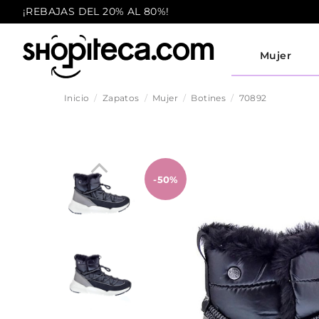
¡REBAJAS DEL 20% AL 80%!
Mujer
Inicio
Zapatos
Mujer
Botines
70892
-50%