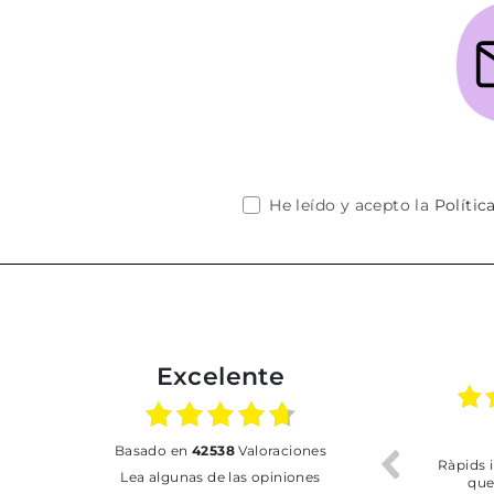
He leído y acepto la
Polític
Excelente
02.07.2026
01.07.2026
basado en
42538
Valoraciones
Todo bien
BUENA
T
Lea algunas de las opiniones