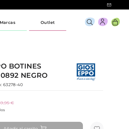
Marcas
Outlet
PO
BOTINES
70892
NEGRO
:
63278-40
69,95 €
dos
Añadir al carrito