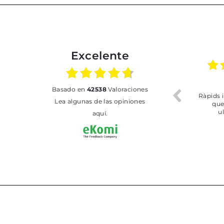
Excelente
02.07.2026
01.07.2026
basado en
42538
Valoraciones
Todo bien
BUENA
T
Lea algunas de las opiniones
aquí.