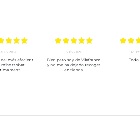
30.06.2026
24.06.2026
23.06
ot perfecte
***
Pedido hec
enviado,
puntuales con
muy bien em