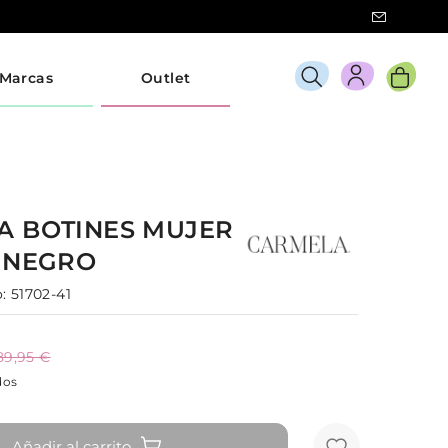
Marcas
Outlet
LA
BOTINES
MUJER
2
NEGRO
:
51702-41
89,95 €
dos
Añadir al carrito