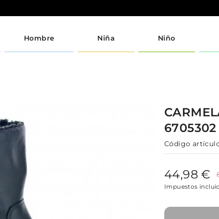
Hombre
Niña
Niño
CARME
670530
Código artículo
44,98 €
Impuestos inclui