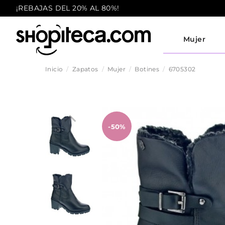
¡REBAJAS DEL 20% AL 80%!
Mujer
Inicio
Zapatos
Mujer
Botines
6705302
-50%