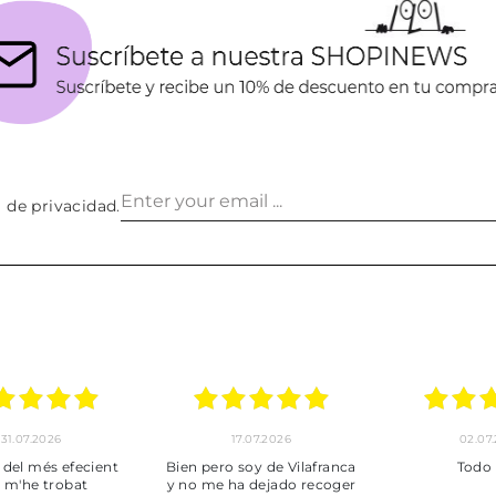
a de privacidad
.
02.07.2026
01.07.2026
franca
Todo bien
BUENA
coger