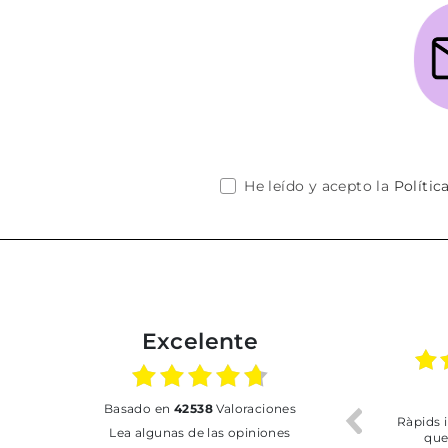
He leído y acepto la
Polític
Excelente
26
31.07.2026
17.07.2026
basado en
42538
Valoraciones
o. Buen
Ràpids i del més efecient
Bien pero soy de Vila
Lea algunas de las opiniones
o
que m'he trobat
y no me ha dejado re