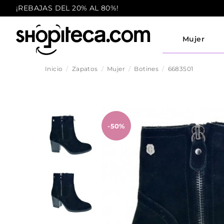
¡REBAJAS DEL 20% AL 80%!
Mujer
Inicio
Zapatos
Mujer
Botines
6683501
-50%