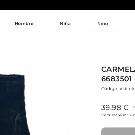
Hombre
Niña
Niño
CARME
6683501
Código artículo
39,98 €
7
Impuestos inclui