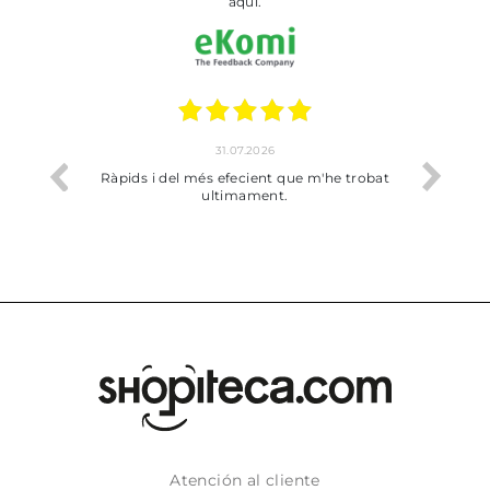
aquí.
31.07.2026
17.07.202
pids i del més efecient que m'he trobat
Bien pero soy de Vilaf
ultimament.
dejado recoger 
Atención al cliente