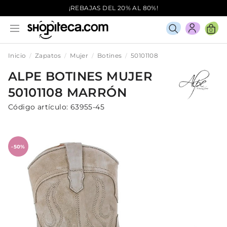
¡REBAJAS DEL 20% AL 80%!
0
Inicio
Zapatos
Mujer
Botines
50101108
ALPE
BOTINES
MUJER
50101108
MARRÓN
Código artículo:
63955-45
-50%