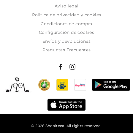
Aviso legal
Politica de privacidad y cookies
Condiciones de compra
Configuración de cookies
Envíos y devoluciones
Preguntas Frecuentes
© 2026 Shopiteca. All rights reserved.
Añadir al carrito