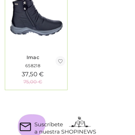
Imac
658218
37,50 €
75,00 €