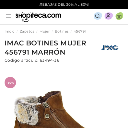
¡REBAJAS DEL 20% AL 80%!
0
Inicio
Zapatos
Mujer
Botines
456791
IMAC
BOTINES
MUJER
456791
MARRÓN
Código artículo:
63494-36
-50%