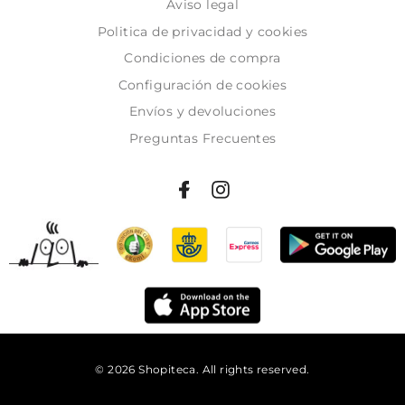
Aviso legal
Politica de privacidad y cookies
Condiciones de compra
Configuración de cookies
Envíos y devoluciones
Preguntas Frecuentes
© 2026 Shopiteca. All rights reserved.
Añadir al carrito