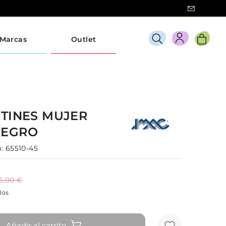
Marcas
Outlet
TINES
MUJER
NEGRO
:
65510-45
5,00 €
dos
Añadir al carrito