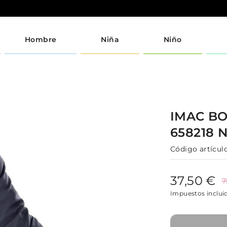
Hombre
Niña
Niño
IMAC
BO
658218
Código artículo
37,50 €
7
Impuestos inclui