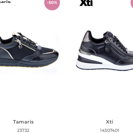
-50%
Tamaris
Xti
23732
14307401