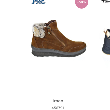
-50%
Imac
456791