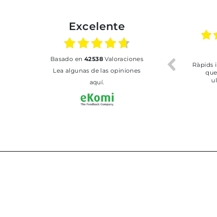
Excelente
02.07.2026
01.07.2026
basado en
42538
Valoraciones
Todo bien
BUENA
T
Lea algunas de las opiniones
aquí.