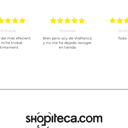
30.06.2026
24.06.2026
23.06
ot perfecte
***
Pedido hec
enviado,
puntuales con
muy bien em