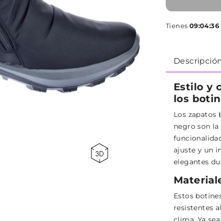
Tienes
09:04:35
Descripció
Estilo y
los boti
Los zapatos 
negro son la
funcionalidad
ajuste y un i
elegantes dur
Material
Estos botines
resistentes a
clima. Ya se