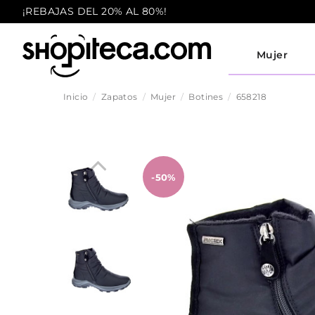
¡REBAJAS DEL 20% AL 80%!
Mujer
Inicio
Zapatos
Mujer
Botines
658218
-50%