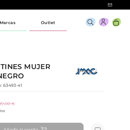
Marcas
Outlet
TINES
MUJER
NEGRO
:
63493-41
89,00 €
dos
Añadir al carrito