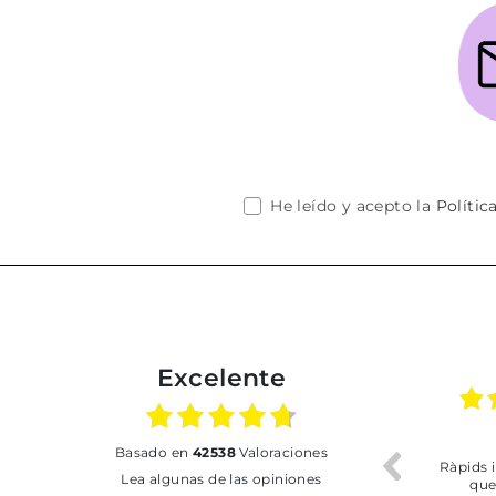
He leído y acepto la
Polític
Excelente
17.06.2026
31.07.2026
basado en
42538
Valoraciones
o
Todo correcto. Buen
Ràpids i del més efeci
Lea algunas de las opiniones
servicio
que m'he trobat