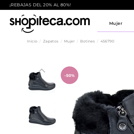
¡REBAJAS DEL 20% AL 80%!
Mujer
Inicio
Zapatos
Mujer
Botines
456790
-50%