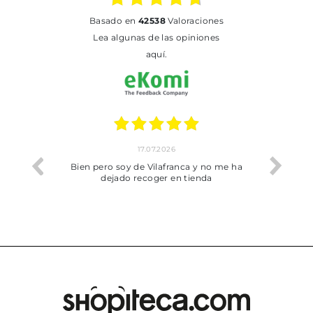
basado en
42538
Valoraciones
Lea algunas de las opiniones
aquí.
17.07.2026
he trobat
Bien pero soy de Vilafranca y no me ha
dejado recoger en tienda