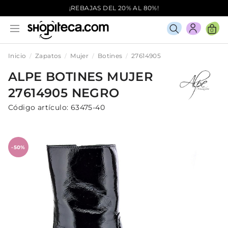
¡REBAJAS DEL 20% AL 80%!
0
Inicio
Zapatos
Mujer
Botines
27614905
ALPE
BOTINES
MUJER
27614905
NEGRO
Código artículo:
63475-40
-50%