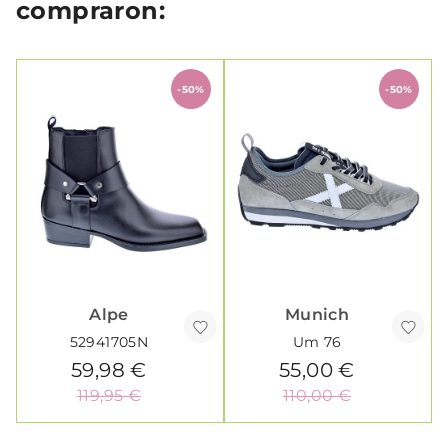
compraron:
-50%
-50%
Alpe
Munich
52941705N
Um 76
59,98 €
55,00 €
119,95 €
110,00 €