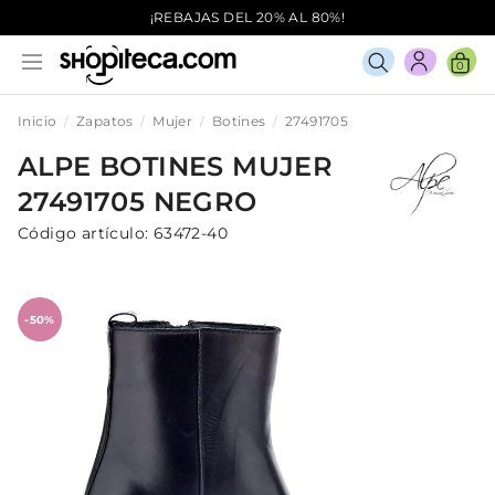
¡REBAJAS DEL 20% AL 80%!
0
Inicio
Zapatos
Mujer
Botines
27491705
ALPE
BOTINES
MUJER
27491705
NEGRO
Código artículo:
63472-40
-50%